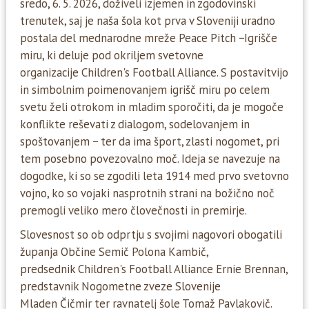
sredo, 6. 5. 2026, doživeli izjemen in zgodovinski
trenutek, saj je naša šola kot prva v Sloveniji uradno
postala del mednarodne mreže Peace Pitch −Igrišče
miru, ki deluje pod okriljem svetovne
organizacije Children's Football Alliance.
S postavitvijo
in simbolnim poimenovanjem igrišč miru po celem
svetu želi otrokom in mladim sporočiti, da je mogoče
konflikte reševati z dialogom, sodelovanjem in
spoštovanjem − ter da ima šport, zlasti nogomet, pri
tem posebno povezovalno moč. Ideja se navezuje na
dogodke, ki so se zgodili leta 1914 med prvo svetovno
vojno, ko so vojaki nasprotnih strani na božično noč
premogli veliko mero človečnosti in premirje.
Slovesnost so ob odprtju s svojimi nagovori obogatili
županja Občine Semič Polona Kambič,
predsednik Children's Football Alliance Ernie Brennan,
predstavnik Nogometne zveze Slovenije
Mladen Čičmir ter ravnatelj šole Tomaž Pavlakovič.