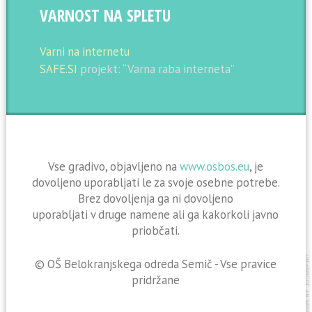
VARNOST NA SPLETU
Varni na internetu
SAFE.SI
projekt: “Varna raba interneta”
Vse gradivo, objavljeno na
www.osbos.eu
, je
dovoljeno uporabljati le za svoje osebne potrebe.
Brez dovoljenja ga ni dovoljeno
uporabljati v druge namene ali ga kakorkoli javno
priobčati.
© OŠ Belokranjskega odreda Semič - Vse pravice
pridržane