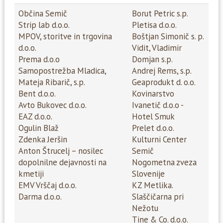
Občina Semič
Borut Petric s.p.
Strip lab d.o.o.
Pletisa d.o.o.
MPOV, storitve in trgovina
Boštjan Simonič s. p.
d.o.o.
Vidit, Vladimir
Prema d.o.o
Domjan s.p.
Samopostrežba Mladica,
Andrej Rems, s.p.
Mateja Ribarič, s.p.
Geaprodukt d. o.o.
Bent d.o.o.
Kovinarstvo
Avto Bukovec d.o.o.
Ivanetič d.o.o -
EAZ d.o.o.
Hotel Smuk
Ogulin Blaž
Prelet d.o.o.
Zdenka Jeršin
Kulturni Center
Anton Štrucelj – nosilec
Semič
dopolnilne dejavnosti na
Nogometna zveza
kmetiji
Slovenije
EMV Vrščaj d.o.o.
KZ Metlika.
Darma d.o.o.
Slaščičarna pri
Nežotu
Tine & Co. d.o.o.