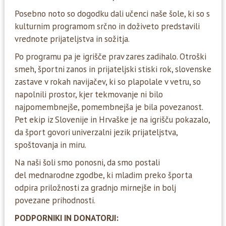
Posebno noto so dogodku dali učenci naše šole, ki so s
kulturnim programom srčno in doživeto predstavili
vrednote prijateljstva in sožitja.
Po programu pa je igrišče prav zares zadihalo. Otroški
smeh, športni zanos in prijateljski stiski rok, slovenske
zastave v rokah navijačev, ki so plapolale v vetru, so
napolnili prostor, kjer tekmovanje ni bilo
najpomembnejše, pomembnejša je bila povezanost.
Pet ekip iz Slovenije in Hrvaške je na igrišču pokazalo,
da šport govori univerzalni jezik prijateljstva,
spoštovanja in miru.
Na naši šoli smo ponosni, da smo postali
del mednarodne zgodbe, ki mladim preko športa
odpira priložnosti za gradnjo mirnejše in bolj
povezane prihodnosti.
PODPORNIKI IN DONATORJI: